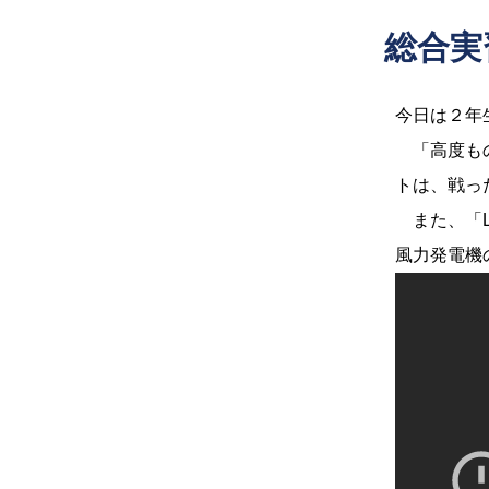
総合実
今日は２年
「高度もの
トは、戦っ
また、「L
風力発電機