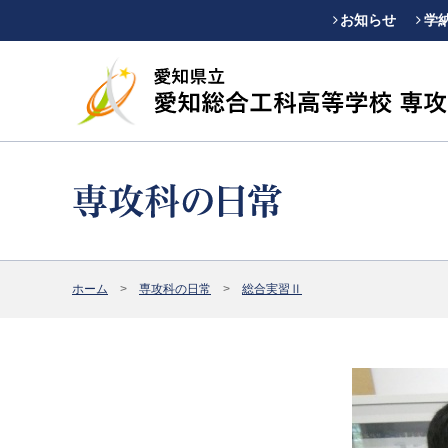
お知らせ
学
ホーム
専攻科の日常
総合実習Ⅱ