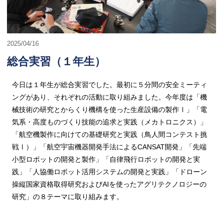
2025/04/16
総合実習（１年生）
今日は１年生が総合実習でした。最初に５分間の安全ミーティ
ングがあり、それぞれの活動に取り組みました。今年度は「機
械技術の研究とからくり機構を使った生産設備の製作Ⅰ」「電
気系・高度ものづくり技能の追求と実践（メカトロニクス）」
「航空機製作に向けての基礎研究と実践（鳥人間コンテスト挑
戦Ⅰ）」「航空宇宙機器開発手法によるCANSAT開発」「先端
小型ロボットの開発と製作」「自律飛行ロボットの開発と実
践」「人協働ロボット活用システムの開発と実践」「ドローン
操縦国家資格取得研究およびAIを使ったアグリテクノロジーの
研究」の８テーマに取り組みます。